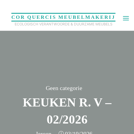
Skip
to
COR QUERCIS MEUBELMAKERIJ
content
ECOLOGISCH VERANTWOORDE & DUURZAME MEUBELS
Geen categorie
KEUKEN R. V –
02/2026
Jeroen
03/19/2026