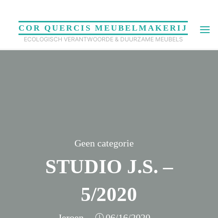
Skip
to
COR QUERCIS MEUBELMAKERIJ
content
ECOLOGISCH VERANTWOORDE & DUURZAME MEUBELS
Geen categorie
STUDIO J.S. –
5/2020
Jeroen
06/16/2020